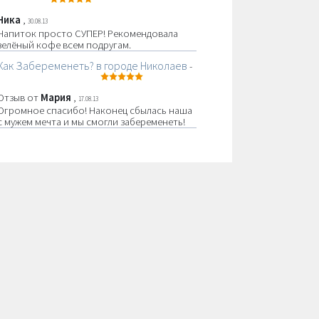
Ника
,
30.08.13
Напиток просто СУПЕР! Рекомендовала
зелёный кофе всем подругам.
Как Забеременеть? в городе Николаев
-
Отзыв от
Мария
,
17.08.13
Огромное спасибо! Наконец сбылась наша
с мужем мечта и мы смогли забеременеть!