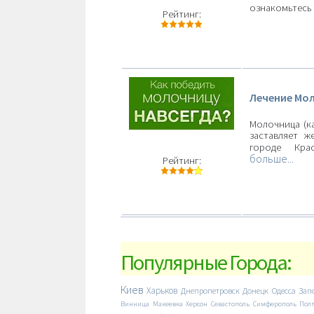
ознакомьтесь 
Рейтинг:
Лечение Мо
Молочница (ка
заставляет ж
городе Кр
больше...
Рейтинг:
Популярные Города:
Киев
Харьков
Днепропетровск
Донецк
Одесса
Зап
Винница
Макеевка
Херсон
Севастополь
Симферополь
Пол