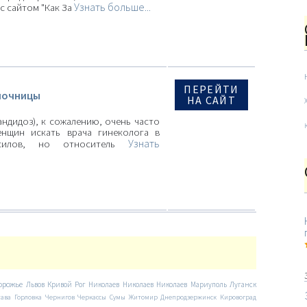
Узнать больше...
с сайтом "Как За
ПЕРЕЙТИ
лочницы
НА САЙТ
ндидоз), к сожалению, очень часто
енщин искать врача гинеколога в
Узнать
асилов, но относитель
орожье
Львов
Кривой Рог
Николаев
Николаев
Николаев
Мариуполь
Луганск
тава
Горловка
Чернигов
Черкассы
Сумы
Житомир
Днепродзержинск
Кировоград