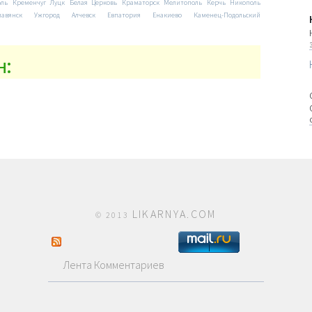
оль
Кременчуг
Луцк
Белая Церковь
Краматорск
Мелитополь
Керчь
Никополь
лавянск
Ужгород
Алчевск
Евпатория
Енакиево
Каменец-Подольский
н:
LIKARNYA.COM
© 2013
Лента Комментариев