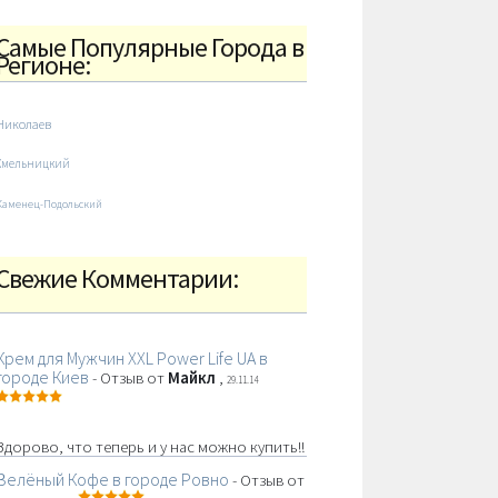
Самые Популярные Города в
Регионе:
Николаев
Хмельницкий
Каменец-Подольский
Свежие Комментарии:
Крем для Мужчин XXL Power Life UA в
городе Киев
- Отзыв от
Майкл
,
29.11.14
Здорово, что теперь и у нас можно купить!!
Зелёный Кофе в городе Ровно
- Отзыв от