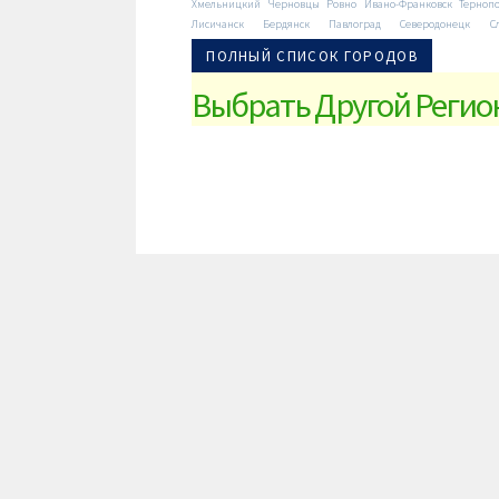
Хмельницкий
Черновцы
Ровно
Ивано-Франковск
Терноп
Лисичанск
Бердянск
Павлоград
Северодонецк
С
ПОЛНЫЙ СПИСОК ГОРОДОВ
Выбрать Другой Регио